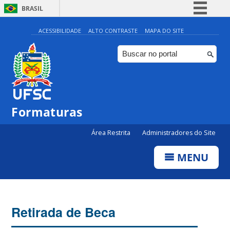
BRASIL
Simplifique!
ACESSIBILIDADE
ALTO CONTRASTE
MAPA DO SITE
Comunica BR
Participe
Acesso à informação
Legislação
Formaturas
Canais
Área Restrita
Administradores do Site
MENU
Retirada de Beca